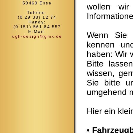
59469 Ense
wollen wir
Telefon:
Information
(0 29 38) 12 74
Handy:
(0 151) 561 84 557
E-Mail:
Wenn Sie 
ugh-design@gmx.de
kennen und
haben: Wir 
Bitte lass
wissen, ger
Sie bitte u
umgehend mi
Hier ein kle
•
Fahrzeugb