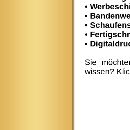
•
Werbeschil
•
Bandenwe
•
Schaufens
•
Fertigschri
•
Digitaldru
Sie möchte
wissen? Kli